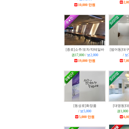
2,
10,000 만원
[종로]
소주/포차/칵테일바
[범어동]
대구
권17,000
/
보2,000
/
보7
19,000 만원
7,
[동성로]
화장품
[대명동]
대
/
보5,000
권1,000
5,000 만원
6,