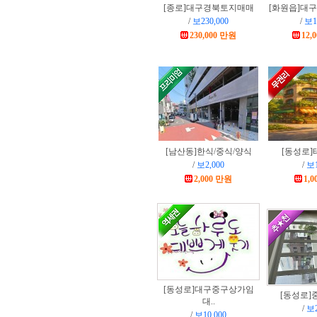
[종로]
대구경북토지매매
[화원읍]
대구
/
보230,000
/
보1
230,000 만원
12,
[남산동]
한식/중식/양식
[동성로]
/
보2,000
/
보1
2,000 만원
1,
[동성로]
대구중구상가임
[동성로]
대..
/
보2
/
보10,000