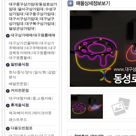
대구중구상가임대/동성로상가
임대
|
달서구상가임대
|
수성구
상가임대
|
대구동구상가임대
|
대구서구상가임대
|
대구남구
상가임대
|
대구북구상가임대
|
달성군상가임대
|
대구상가매매/대구원룸매매
대구상가건물매매
|
대구상가
주택매매
|
대구주택매매
|
대구
경북토지매매
|
대구원룸매매/
대구원룸월세
|
일반음식점
한식/중식/양식
|
일식/회
|
김밥/
분식
배달전문점
|
커피전문점
대구대형카페
|
중,소형카페
|
휴게음식점
제과/베이커리
|
테이크아웃
패스트푸드
다용도빈점포