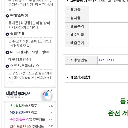
대구다용도사무실
|
대구교육
학원/대구병의원
|
피부/미용/네
일
|
월매출
판매/소매점
월지출
휴대폰
|
화장품
|
편의점/슈퍼
|
월순수익
악세사리/의류매장
|
술집/유흥
월수익률
소주/포차/칵테일바
|
노래방
|
매출근거
단란/유흥주점
|
대구프랜차이즈/양도양수
대구 양도양수
|
사용승인일
1971.02.13
스포츠/오락/서비스
당구장/pc방
|
스크린골프/맛사
지
|
헬스/필라테스
|
세차/카센
터
|
동
완전 