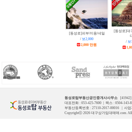
[동성로]
대
[동성로]
피부/미용/네일
대
/
보2,000
/
보1
2,000 만원
1,
동성로탑부동산공인중개사사무소
[4194
대표전화 : 053-425-7600 | 팩스 : 0504-143-8
부동산등록번호 : 27110-2017-00016 | 사
Copyrightⓒ 2026 대구상가임대매매.com. All Ri