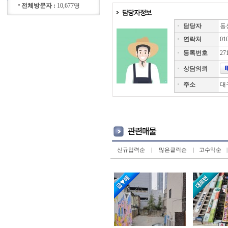
전체방문자 :
10,677명
담당자
동
연락처
01
등록번호
27
상담의뢰
주소
대
신규입력순
|
많은클릭순
|
고수익순
|