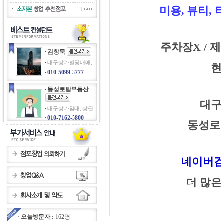
미용, 뷰티, 
주차장X / 
김창묵
대구상가빌딩매매, .
현
010-5099-3777
동성로탑부동산
대구
대구상가임대, 상권.
010-7162-5800
동성로
네이버검
더 많은
오늘방문자 :
162명