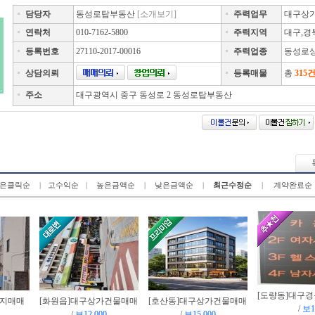
담당자
동성로탑부동산
[소개보기]
주력업무
대구상가
연락처
010-7162-5800
주력지역
대구,경
등록번호
27110-2017-00016
주력업종
동성로상
상담의뢰
등록매물
총
315
주소
대구광역시 중구 동성로 2 동성로탑부동산
은클릭순
|
고수익순
|
높은금액순
|
낮은금액순
|
최근수정순
|
계약완료순
[도량동]
대구경
지매매
[화원읍]
대구상가건물매매
[호산동]
대구상가건물매매
/
보1
/
보12,000
/
보15,000