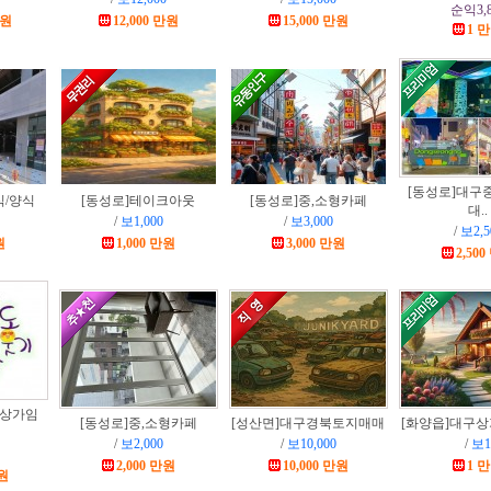
순익3,8
만원
12,000 만원
15,000 만원
1 
[동성로]
대구
식/양식
[동성로]
테이크아웃
[동성로]
중,소형카페
대..
/
보1,000
/
보3,000
/
보2,5
원
1,000 만원
3,000 만원
2,50
상가임
[동성로]
중,소형카페
[성산면]
대구경북토지매매
[화양읍]
대구상
/
보2,000
/
보10,000
/
보1
2,000 만원
10,000 만원
1 
만원