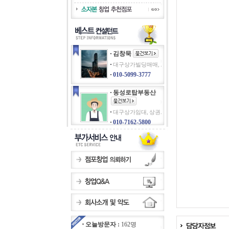
김창묵
대구상가빌딩매매, .
010-5099-3777
동성로탑부동산
대구상가임대, 상권.
010-7162-5800
오늘방문자 :
162명