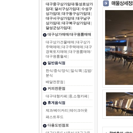
대구중구상가임대/동성로상가
임대
|
달서구상가임대
|
수성구
상가임대
|
대구동구상가임대
|
대구서구상가임대
|
대구남구
상가임대
|
대구북구상가임대
|
달성군상가임대
|
대구상가매매/대구원룸매매
대구상가건물매매
|
대구상가
주택매매
|
대구주택매매
|
대구
경북토지매매
|
대구원룸매매/
대구원룸월세
|
일반음식점
한식/중식/양식
|
일식/회
|
김밥/
분식
배달전문점
|
커피전문점
대구대형카페
|
중,소형카페
|
휴게음식점
제과/베이커리
|
테이크아웃
패스트푸드
다용도빈점포