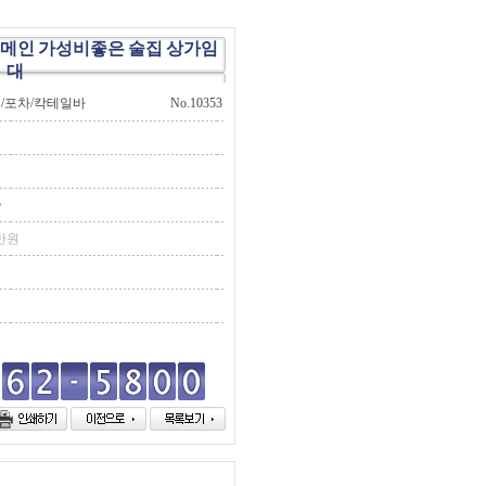
 메인 가성비좋은 술집 상가임
대
주/포차/칵테일바
No.10353
층
만원