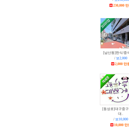
230,000 
[남산동]
한식/중
/
보2,000
2,000 만
[동성로]
대구중구
대..
/
보10,000
10,000 