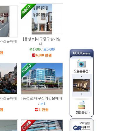
[동성로]
대구중구상가임
가건물매매
대..
권1,000
/
보5,000
만원
6,000 만원
가건물매매
[동성로]
대구상가건물매매
/
보1
만원
1 만원