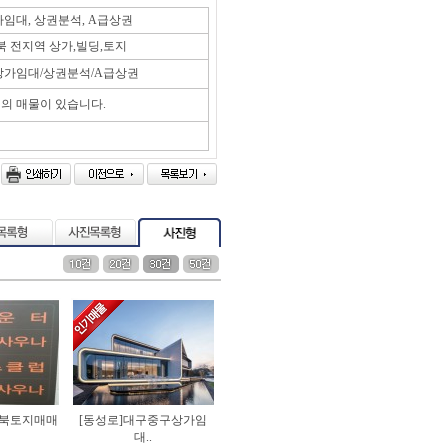
임대, 상권분석, A급상권
북 전지역 상가,빌딩,토지
가임대/상권분석/A급상권
건
의 매물이 있습니다.
북토지매매
[동성로]
대구중구상가임
대..