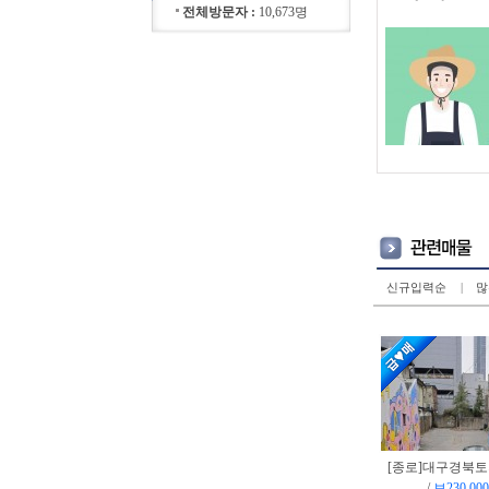
전체방문자 :
10,673명
신규입력순
|
많
[종로]
대구경북토
/
보230,000