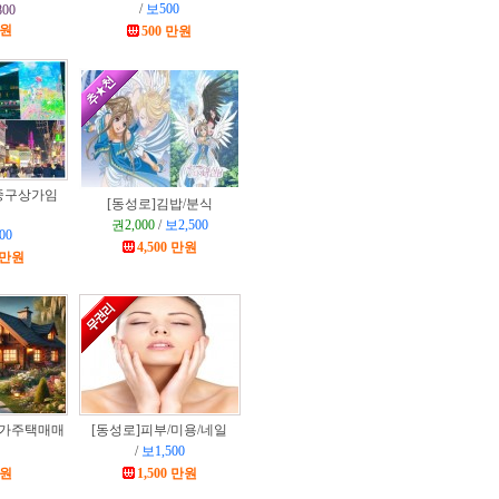
/
보500
00
만원
500 만원
중구상가임
[동성로]
김밥/분식
권2,000
/
보2,500
00
4,500 만원
0 만원
가주택매매
[동성로]
피부/미용/네일
/
보1,500
만원
1,500 만원