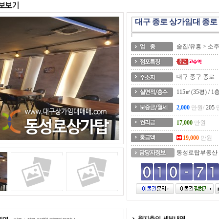
대구 종로 상가임대 종로
술집/유흥 > 소
대구 중구 종로
115㎡(35평) / 1
2,000
만원/
205
17,000
만원
19,000
만원
동성로탑부동산