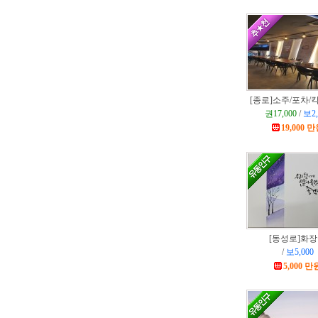
[종로]
소주/포차/
권17,000
/
보2,
19,000 
[동성로]
화장
/
보5,000
5,000 만