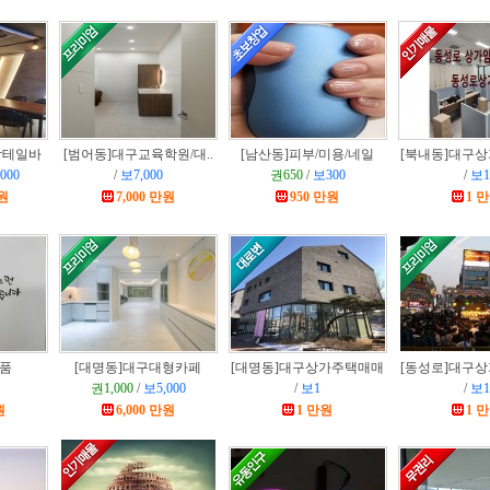
칵테일바
[범어동]
대구교육학원/대..
[남산동]
피부/미용/네일
[북내동]
대구상
000
/
보7,000
권650
/
보300
/
보1
만원
7,000 만원
950 만원
1 
품
[대명동]
대구대형카페
[대명동]
대구상가주택매매
[동성로]
대구상
권1,000
/
보5,000
/
보1
/
보1
원
6,000 만원
1 만원
1 