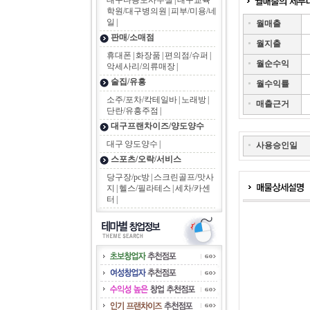
대구다용도사무실
|
대구교육
학원/대구병의원
|
피부/미용/네
일
|
월매출
판매/소매점
월지출
휴대폰
|
화장품
|
편의점/슈퍼
|
월순수익
악세사리/의류매장
|
술집/유흥
월수익률
소주/포차/칵테일바
|
노래방
|
매출근거
단란/유흥주점
|
대구프랜차이즈/양도양수
대구 양도양수
|
사용승인일
스포츠/오락/서비스
당구장/pc방
|
스크린골프/맛사
지
|
헬스/필라테스
|
세차/카센
터
|