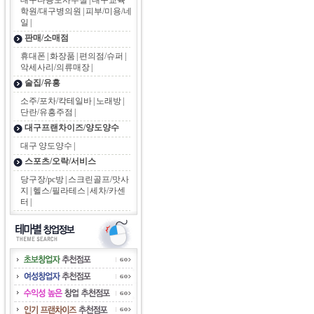
대구다용도사무실
|
대구교육
학원/대구병의원
|
피부/미용/네
일
|
판매/소매점
휴대폰
|
화장품
|
편의점/슈퍼
|
악세사리/의류매장
|
술집/유흥
소주/포차/칵테일바
|
노래방
|
단란/유흥주점
|
대구프랜차이즈/양도양수
대구 양도양수
|
스포츠/오락/서비스
당구장/pc방
|
스크린골프/맛사
지
|
헬스/필라테스
|
세차/카센
터
|