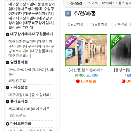
스포츠/오락/서비스 > 헬스/필
대구중구상가임대/동성로상가
임대
|
달서구상가임대
|
수성구
상가임대
|
대구동구상가임대
|
대구서구상가임대
|
대구남구
상가임대
|
대구북구상가임대
|
신규입력순
|
많은클릭순
|
고수익순
|
달성군상가임대
|
대구상가매매/대구원룸매매
대구상가건물매매
|
대구상가
주택매매
|
대구주택매매
|
대구
경북토지매매
|
대구원룸매매/
대구원룸월세
|
일반음식점
한식/중식/양식
|
일식/회
|
김밥/
[지산동]
헬스/필라테스
[동성로]
헬
분식
권700
/
보3,000
/
보8
배달전문점
|
3,700 만원
8,
커피전문점
대구대형카페
|
중,소형카페
|
휴게음식점
제과/베이커리
|
테이크아웃
패스트푸드
다용도빈점포