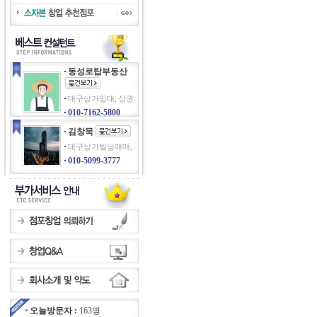
동성로탑부동산
대구상가임대, 상권.
010-7162-5800
김창묵
대구상가빌딩매매, .
010-5099-3777
오늘방문자 :
163명