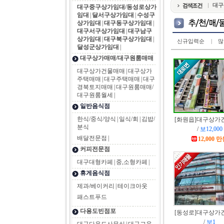
대구
대구중구상가임대/동성로상가
임대
|
달서구상가임대
|
수성구
상가임대
|
대구동구상가임대
|
대구서구상가임대
|
대구남구
상가임대
|
대구북구상가임대
|
신규입력순
|
많
달성군상가임대
|
대구상가매매/대구원룸매매
대구상가건물매매
|
대구상가
주택매매
|
대구주택매매
|
대구
경북토지매매
|
대구원룸매매/
대구원룸월세
|
일반음식점
한식/중식/양식
|
일식/회
|
김밥/
[화원읍]
대구상가
분식
/
보12,000
배달전문점
|
12,000 
커피전문점
대구대형카페
|
중,소형카페
|
휴게음식점
제과/베이커리
|
테이크아웃
패스트푸드
다용도빈점포
[동성로]
대구상가
/
보1