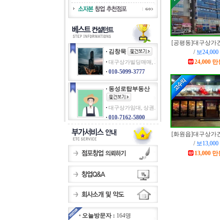
[공평동]
대구상가
김창묵
/
보24,000
24,000 
대구상가빌딩매매, .
010-5099-3777
동성로탑부동산
대구상가임대, 상권.
010-7162-5800
[화원읍]
대구상가
/
보13,000
13,000 
오늘방문자 :
164명