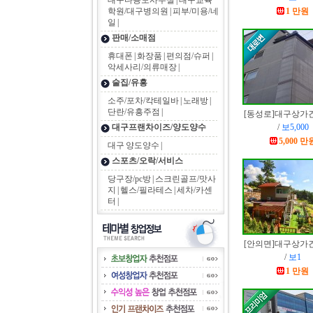
대구다용도사무실
|
대구교육
학원/대구병의원
|
피부/미용/네
1 만원
일
|
판매/소매점
휴대폰
|
화장품
|
편의점/슈퍼
|
악세사리/의류매장
|
술집/유흥
소주/포차/칵테일바
|
노래방
|
단란/유흥주점
|
[동성로]
대구상가
/
보5,000
대구프랜차이즈/양도양수
5,000 만
대구 양도양수
|
스포츠/오락/서비스
당구장/pc방
|
스크린골프/맛사
지
|
헬스/필라테스
|
세차/카센
터
|
[안의면]
대구상가
/
보1
1 만원