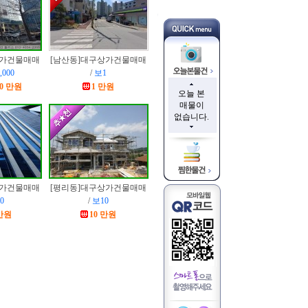
가건물매매
[남산동]
대구상가건물매매
,000
/
보1
000 만원
1 만원
오늘 본
매물이
없습니다.
가건물매매
[평리동]
대구상가건물매매
0
/
보10
 만원
10 만원