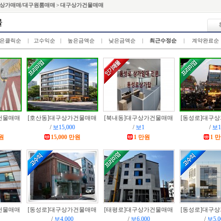
상가매매/대구원룸매매 > 대구상가건물매매
은클릭순
|
고수익순
|
높은금액순
|
낮은금액순
|
최근수정순
|
계약완료순
건물매매
[호산동]
대구상가건물매매
[북내동]
대구상가건물매매
[동성로]
대구상
/
보15,000
/
보1
/
보1
만원
15,000 만원
1 만원
1 
건물매매
[동성로]
대구상가건물매매
[태평로]
대구상가건물매매
[동성로]
대구상
/
보4,000
/
보6,000
/
보5,0