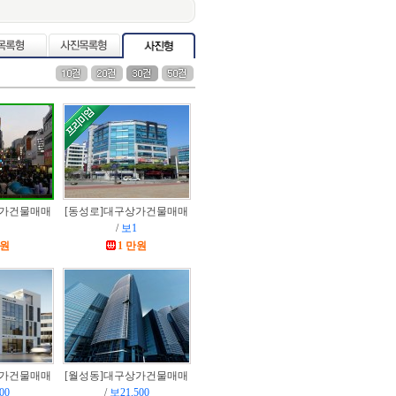
가건물매매
[동성로]
대구상가건물매매
/
보1
만원
1 만원
가건물매매
[월성동]
대구상가건물매매
00
/
보21,500