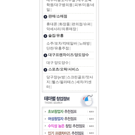
대구다용도사무실
|
대구교육
학원/대구병의원
|
피부/미용/네
일
|
판매/소매점
휴대폰
|
화장품
|
편의점/슈퍼
|
악세사리/의류매장
|
술집/유흥
소주/포차/칵테일바
|
노래방
|
단란/유흥주점
|
대구프랜차이즈/양도양수
대구 양도양수
|
스포츠/오락/서비스
당구장/pc방
|
스크린골프/맛사
지
|
헬스/필라테스
|
세차/카센
터
|