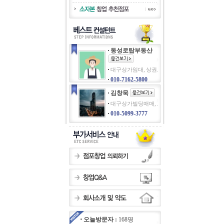
동성로탑부동산
대구상가임대, 상권.
010-7162-5800
김창묵
대구상가빌딩매매, .
010-5099-3777
오늘방문자 :
168명