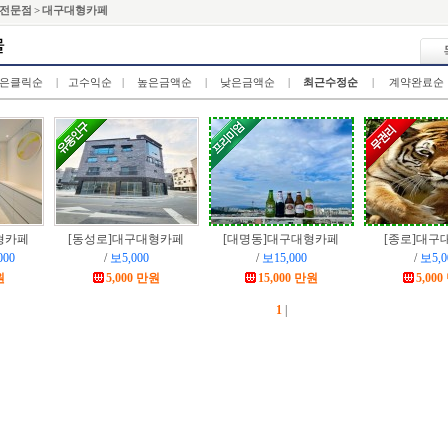
전문점 > 대구대형카페
은클릭순
|
고수익순
|
높은금액순
|
낮은금액순
|
최근수정순
|
계약완료순
형카페
[동성로]
대구대형카페
[대명동]
대구대형카페
[종로]
대구
000
/
보5,000
/
보15,000
/
보5,0
원
5,000 만원
15,000 만원
5,00
1
|