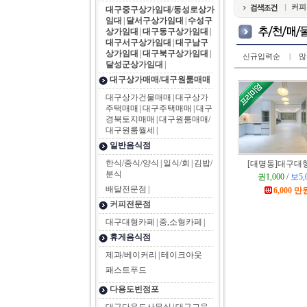
커피
대구중구상가임대/동성로상가
임대
|
달서구상가임대
|
수성구
상가임대
|
대구동구상가임대
|
대구서구상가임대
|
대구남구
상가임대
|
대구북구상가임대
|
신규입력순
|
많
달성군상가임대
|
대구상가매매/대구원룸매매
대구상가건물매매
|
대구상가
주택매매
|
대구주택매매
|
대구
경북토지매매
|
대구원룸매매/
대구원룸월세
|
일반음식점
한식/중식/양식
|
일식/회
|
김밥/
[대명동]
대구대
분식
권1,000
/
보5,
배달전문점
|
6,000 만
커피전문점
대구대형카페
|
중,소형카페
|
휴게음식점
제과/베이커리
|
테이크아웃
패스트푸드
다용도빈점포