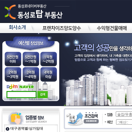
대구권역별/상가임대