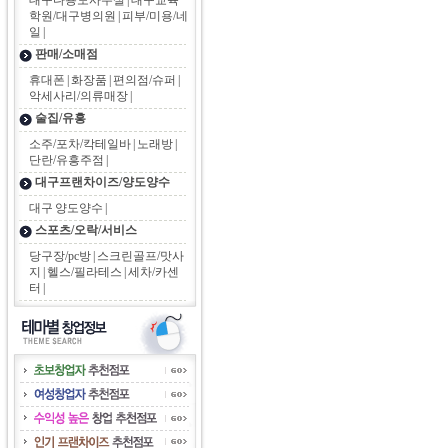
대구다용도사무실
|
대구교육
학원/대구병의원
|
피부/미용/네
일
|
판매/소매점
휴대폰
|
화장품
|
편의점/슈퍼
|
악세사리/의류매장
|
술집/유흥
소주/포차/칵테일바
|
노래방
|
단란/유흥주점
|
대구프랜차이즈/양도양수
대구 양도양수
|
스포츠/오락/서비스
당구장/pc방
|
스크린골프/맛사
지
|
헬스/필라테스
|
세차/카센
터
|