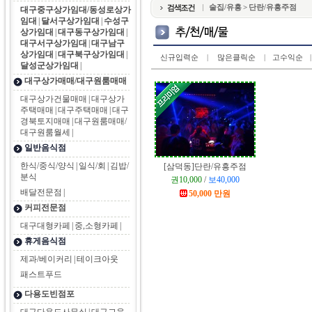
술집/유흥 > 단란/유흥주점
대구중구상가임대/동성로상가
임대
|
달서구상가임대
|
수성구
상가임대
|
대구동구상가임대
|
대구서구상가임대
|
대구남구
상가임대
|
대구북구상가임대
|
신규입력순
|
많은클릭순
|
고수익순
|
달성군상가임대
|
대구상가매매/대구원룸매매
대구상가건물매매
|
대구상가
주택매매
|
대구주택매매
|
대구
경북토지매매
|
대구원룸매매/
대구원룸월세
|
일반음식점
한식/중식/양식
|
일식/회
|
김밥/
[삼덕동]
단란/유흥주점
분식
권10,000
/
보40,000
배달전문점
|
50,000 만원
커피전문점
대구대형카페
|
중,소형카페
|
휴게음식점
제과/베이커리
|
테이크아웃
패스트푸드
다용도빈점포