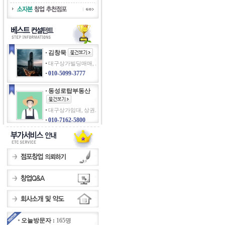
김창묵
대구상가빌딩매매, .
010-5099-3777
동성로탑부동산
대구상가임대, 상권.
010-7162-5800
오늘방문자 :
165명