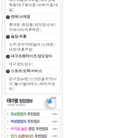
대구다용도사무실
|
대구교육
학원/대구병의원
|
피부/미용/네
일
|
판매/소매점
휴대폰
|
화장품
|
편의점/슈퍼
|
악세사리/의류매장
|
술집/유흥
소주/포차/칵테일바
|
노래방
|
단란/유흥주점
|
대구프랜차이즈/양도양수
대구 양도양수
|
스포츠/오락/서비스
당구장/pc방
|
스크린골프/맛사
지
|
헬스/필라테스
|
세차/카센
터
|