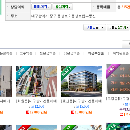
상담의뢰
등록매물
총
315
주소
대구광역시 중구 동성로 2 동성로탑부동산
은클릭순
|
고수익순
|
높은금액순
|
낮은금액순
|
최근수정순
|
계약완료순
[도량동]
대구경
지매매
[화원읍]
대구상가건물매매
[호산동]
대구상가건물매매
/
보1
/
보12,000
/
보15,000
순익3,8
만원
12,000 만원
15,000 만원
1 