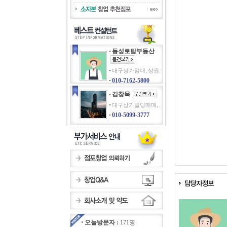
동성로탑부동산
대구상가임대, 상권.
010-7162-5800
김창묵
대구상가빌딩매매, .
010-5099-3777
오늘방문자 :
171명