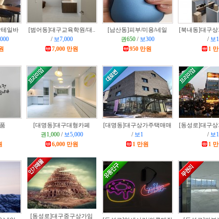
칵테일바
[범어동]
대구교육학원/대..
[남산동]
피부/미용/네일
[북내동]
대구상
000
/
보7,000
권650
/
보300
/
보1
만원
7,000 만원
950 만원
1 
품
[대명동]
대구대형카페
[대명동]
대구상가주택매매
[동성로]
대구상
권1,000
/
보5,000
/
보1
/
보1
원
6,000 만원
1 만원
1 
[동성로]
대구중구상가임