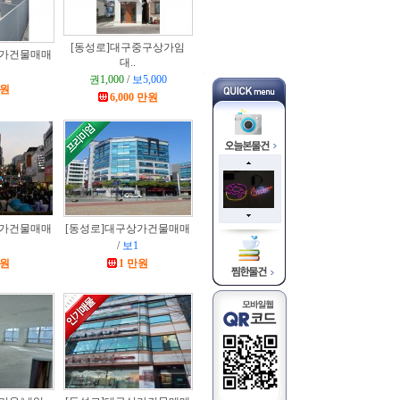
[동성로]
대구중구상가임
가건물매매
대..
권1,000
/
보5,000
만원
6,000 만원
가건물매매
[동성로]
대구상가건물매매
/
보1
만원
1 만원