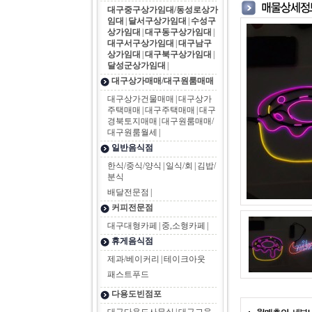
대구중구상가임대/동성로상가
임대
|
달서구상가임대
|
수성구
상가임대
|
대구동구상가임대
|
대구서구상가임대
|
대구남구
상가임대
|
대구북구상가임대
|
달성군상가임대
|
대구상가매매/대구원룸매매
대구상가건물매매
|
대구상가
주택매매
|
대구주택매매
|
대구
경북토지매매
|
대구원룸매매/
대구원룸월세
|
일반음식점
한식/중식/양식
|
일식/회
|
김밥/
분식
배달전문점
|
커피전문점
대구대형카페
|
중,소형카페
|
휴게음식점
제과/베이커리
|
테이크아웃
패스트푸드
다용도빈점포