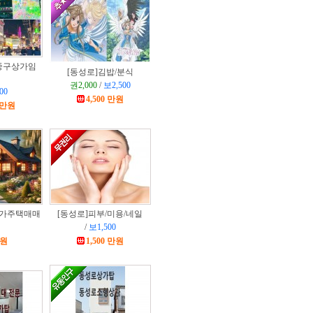
중구상가임
[동성로]
김밥/분식
권2,000
/
보2,500
00
4,500 만원
0 만원
가주택매매
[동성로]
피부/미용/네일
/
보1,500
만원
1,500 만원