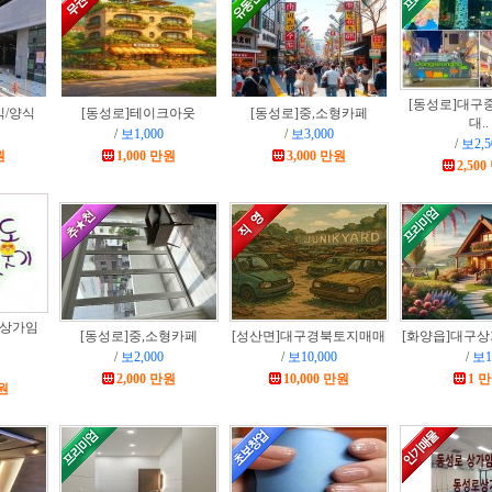
[동성로]
대구
식/양식
[동성로]
테이크아웃
[동성로]
중,소형카페
대..
/
보1,000
/
보3,000
/
보2,5
원
1,000 만원
3,000 만원
2,50
상가임
[동성로]
중,소형카페
[성산면]
대구경북토지매매
[화양읍]
대구상
/
보2,000
/
보10,000
/
보1
2,000 만원
10,000 만원
1 
만원