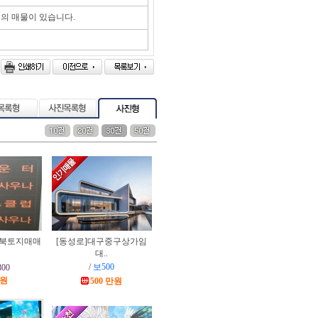
건
의 매물이 있습니다.
북토지매매
[동성로]
대구중구상가임
대..
/
보500
00
만원
500 만원