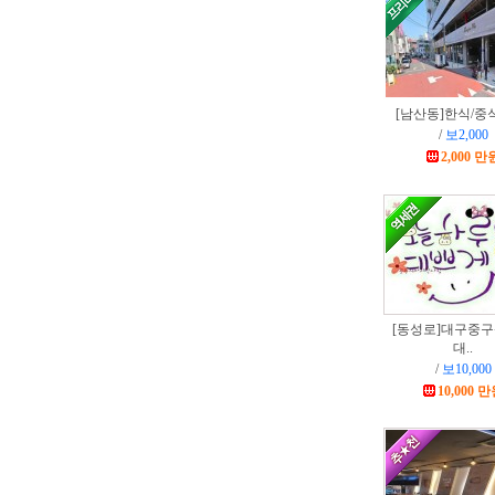
[남산동]
한식/중
/
보2,000
2,000 만
[동성로]
대구중구
대..
/
보10,000
10,000 