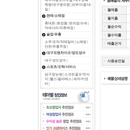
대구다용도사무실
|
대구교육
학원/대구병의원
|
피부/미용/네
일
|
월매출
판매/소매점
월지출
휴대폰
|
화장품
|
편의점/슈퍼
|
월순수익
악세사리/의류매장
|
술집/유흥
월수익률
소주/포차/칵테일바
|
노래방
|
매출근거
단란/유흥주점
|
대구프랜차이즈/양도양수
대구 양도양수
|
사용승인일
스포츠/오락/서비스
당구장/pc방
|
스크린골프/맛사
지
|
헬스/필라테스
|
세차/카센
터
|