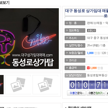
대구 동성로 상가임대 매물
로
판매/소매점 >
대구 중구 동성
26㎡(8평) / 1층
1,000
만원/
120
1,000
만원
동성로탑부동산