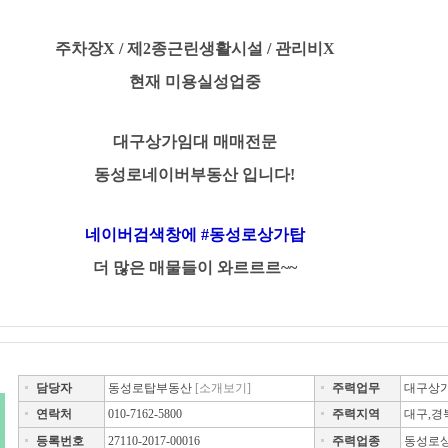
주차장X / 제2종근린생활시설 /
관리비X
현재 미용실성업중
대구상가임대 매매전문
동성로네이버부동산 입니다!
네이버검색창에 #동성로상가탑
더 많은 매물들이 와르르르~~
담당자
동성로탑부동산
[소개보기]
주력업무
대구상가
연락처
010-7162-5800
주력지역
대구,경
등록번호
27110-2017-00016
주력업종
동성로상