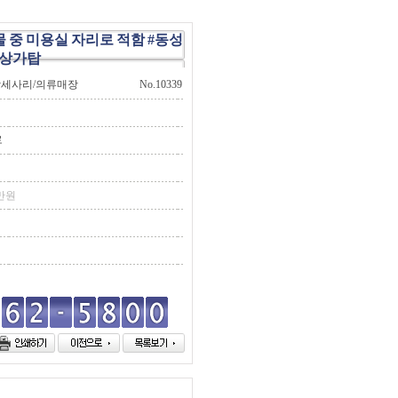
 중 미용실 자리로 적함 #동성
상가탑
 악세사리/의류매장
No.10339
로
만원