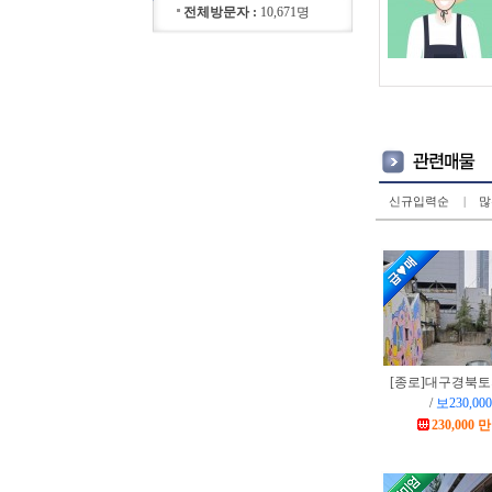
전체방문자 :
10,671명
신규입력순
|
많
[종로]
대구경북토
/
보230,000
230,000 