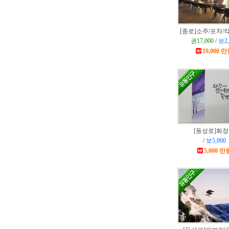
[종로]
소주/포차/
권17,000
/
보2,
19,000 
[동성로]
화장
/
보5,000
5,000 만